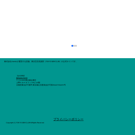
​株式会社chemisが運営する店舗、東京宝石倶楽部（TOKYO GEM CLUB）の公式サイトです。
【会社情報】
株式会社chemis
〒110-0005 東京都台東区
上野5-26-4 オフィスRビル5階
古物営業法許可番号 東京都公安委員会許可第306601906694号
宝石、ジュエリーの買取店はいろいろ。
​プライバシーポリシー
失敗しないために必要な知識
Copyright (C) TOKYO GEM CLUB All Rights Reserved