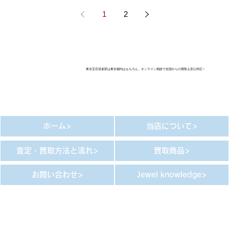
1
2
​東京宝石倶楽部は東京都内はもちろん、オンライン相談で全国からの買取も安心対応！
ホーム>
当店について>
査定・買取方法と流れ>
買取商品>
お問い合わせ>
Jewel knowledge>