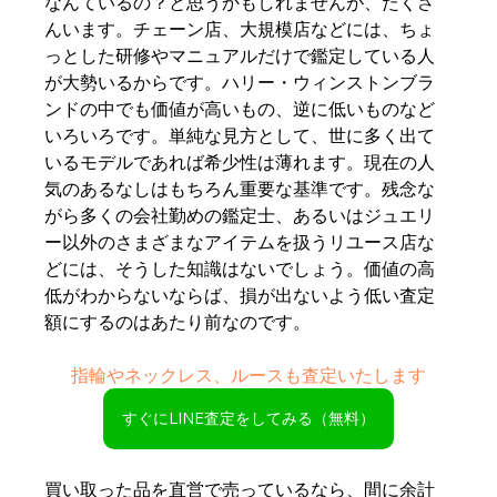
なんているの？と思うかもしれませんが、たくさ
んいます。チェーン店、大規模店などには、ちょ
っとした研修やマニュアルだけで鑑定している人
が大勢いるからです。ハリー・ウィンストンブラ
ンドの中でも価値が高いもの、逆に低いものなど
いろいろです。単純な見方として、世に多く出て
いるモデルであれば希少性は薄れます。現在の人
気のあるなしはもちろん重要な基準です。残念な
がら多くの会社勤めの鑑定士、あるいはジュエリ
ー以外のさまざまなアイテムを扱うリユース店な
どには、そうした知識はないでしょう。価値の高
低がわからないならば、損が出ないよう低い査定
額にするのはあたり前なのです。
指輪やネックレス、ルースも査定いたします
すぐにLINE査定をしてみる（無料）
買い取った品を直営で売っているなら、間に余計