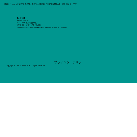
​株式会社chemisが運営する店舗、東京宝石倶楽部（TOKYO GEM CLUB）の公式サイトです。
【会社情報】
株式会社chemis
〒110-0005 東京都台東区
上野5-26-4 オフィスRビル5階
古物営業法許可番号 東京都公安委員会許可第306601906694号
世界三大希少石とは。そもそも買取対象
​プライバシーポリシー
になるの？
Copyright (C) TOKYO GEM CLUB All Rights Reserved